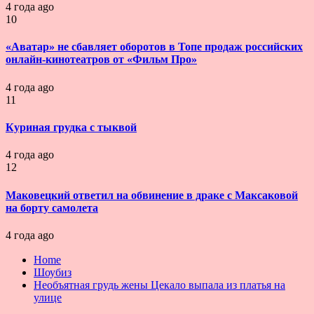
4 года ago
10
«Аватар» не сбавляет оборотов в Топе продаж российских
онлайн-кинотеатров от «Фильм Про»
4 года ago
11
Куриная грудка с тыквой
4 года ago
12
Маковецкий ответил на обвинение в драке с Максаковой
на борту самолета
4 года ago
Home
Шоубиз
Необъятная грудь жены Цекало выпала из платья на
улице