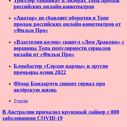
Триллер «Вышка» в лидерах Топа продаж
российских онлайн-кинотеатров
«Аватар» не сбавляет оборотов в Топе
продаж российских онлайн-кинотеатров от
«Фильм Про»
«Властелин колец» скинул «Дом Дракона» с
вершины Топа популярности сериалов
онлайн от «Фильм Про»
Блокбастер «Сердце пармы» и другие
премьеры осени 2022
Фёдор Бондарчук снимет сериал про
актёрскую жизнь
Туризм
В Австралии причалил круизный лайнер с 800
заболевшими COVID-19