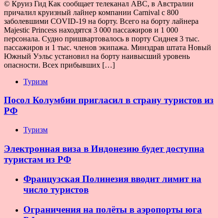
© Круиз Гид Как сообщает телеканал ABC, в Австралии
причалил круизный лайнер компании Carnival с 800
заболевшими COVID-19 на борту. Всего на борту лайнера
Majestic Princess находятся 3 000 пассажиров и 1 000
персонала. Судно пришвартовалось в порту Сиднея 3 тыс.
пассажиров и 1 тыс. членов экипажа. Минздрав штата Новый
Южный Уэльс установил на борту наивысший уровень
опасности. Всех прибывших […]
Туризм
Посол Колумбии пригласил в страну туристов из
РФ
Туризм
Электронная виза в Индонезию будет доступна
туристам из РФ
Французская Полинезия вводит лимит на
число туристов
Ограничения на полёты в аэропорты юга