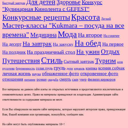
Для детей
Здоровье
Конкурс
Быстрый завтрак
"Кулинарная Кинолента с GEFEST"
Красота
Конкурсные рецепты
Легкий
Мастер-классы "Kukmara – посуда на все
Мода
времена"
Медицина
На второе
На горячее
На обед
На завтрак
На первое
На десерт
На закуску
Отдых
На ужин
На праздничный стол
На полдник
Стиль
Путешествия
Туризм
Сытный завтрак
алла
грудь
ксения собчак
голая грудь
критика
пугачева
беременность
дети
израиль
личная жизнь
обнаженное фото
откровенное фото
наука
отношения
смерть
роман
сын
умер
филипп киркоров
питание
свадьба
Все материалы на данном сайте взяты из открытых источников и предоставляются исключительно в
ознакомительных целях. Права на материалы принадлежат их владельцам. Администрация сайта
ответственности за содержание материала не несет.
Если Вы обнаружили на нашем сайте материалы, которые нарушают авторские права, принадлежащие
Вам, Вашей компании или организации, пожалуйста, сообщите нам.
На сайте могут быть опубликованы материалы 18+!