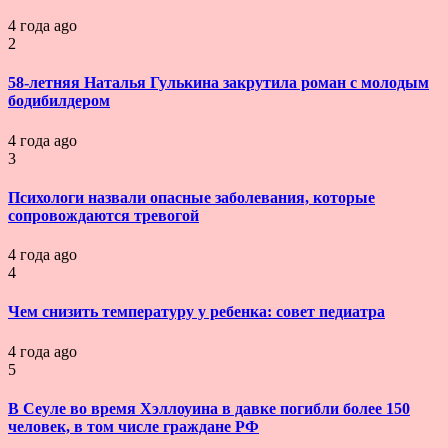
4 года ago
2
58-летняя Наталья Гулькина закрутила роман с молодым
бодибилдером
4 года ago
3
Психологи назвали опасные заболевания, которые
сопровождаются тревогой
4 года ago
4
Чем снизить температуру у ребенка: совет педиатра
4 года ago
5
В Сеуле во время Хэллоуина в давке погибли более 150
человек, в том числе граждане РФ