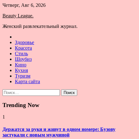
Skip
Четверг, Авг 6, 2026
to
Beauty League.
content
Женский развлекательный журнал.
Здоровье
Красота
Стиль
Шоубиз
Кино
Кухня
Туризм
Карта сайта
Найти:
Trending Now
1
Держатся за руки и живут в одном номере: Бузову
застукали с новым мужчиной