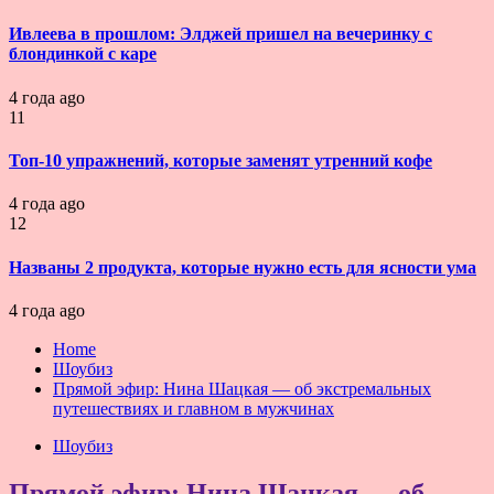
Ивлеева в прошлом: Элджей пришел на вечеринку с
блондинкой с каре
4 года ago
11
Топ-10 упражнений, которые заменят утренний кофе
4 года ago
12
Названы 2 продукта, которые нужно есть для ясности ума
4 года ago
Home
Шоубиз
Прямой эфир: Нина Шацкая — об экстремальных
путешествиях и главном в мужчинах
Шоубиз
Прямой эфир: Нина Шацкая — об