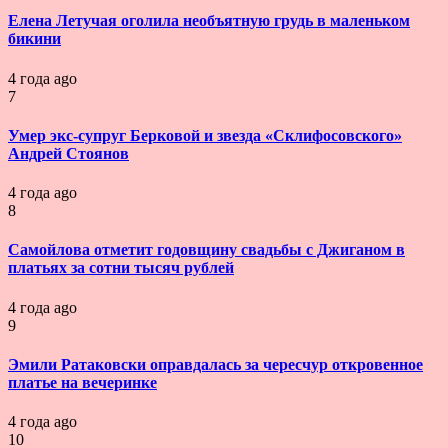
Елена Летучая оголила необъятную грудь в маленьком
бикини
4 года ago
7
Умер экс-супруг Берковой и звезда «Склифосовского»
Андрей Стоянов
4 года ago
8
Самойлова отметит годовщину свадьбы с Джиганом в
платьях за сотни тысяч рублей
4 года ago
9
Эмили Ратаковски оправдалась за чересчур откровенное
платье на вечеринке
4 года ago
10