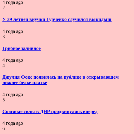
4 года ago
2
У 39-летней внучки Гурченко случился выкидыш
4 года ago
3
Грибное заливное
4 года ago
4
Джулия Фокс появилась на публике в открывающем
нижнее белье платье
4 года ago
5
Союзные силы в ДНР продвинулись вперед
4 года ago
6