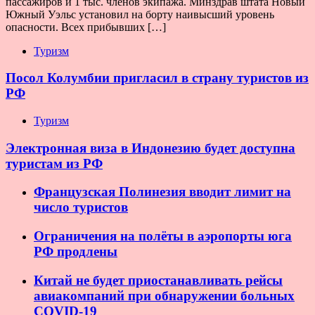
пассажиров и 1 тыс. членов экипажа. Минздрав штата Новый
Южный Уэльс установил на борту наивысший уровень
опасности. Всех прибывших […]
Туризм
Посол Колумбии пригласил в страну туристов из
РФ
Туризм
Электронная виза в Индонезию будет доступна
туристам из РФ
Французская Полинезия вводит лимит на
число туристов
Ограничения на полёты в аэропорты юга
РФ продлены
Китай не будет приостанавливать рейсы
авиакомпаний при обнаружении больных
COVID-19