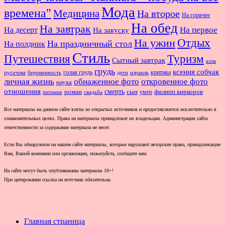
Мода
времена"
Медицина
На второе
На горячее
На обед
На завтрак
На первое
На десерт
На закуску
Отдых
На ужин
На праздничный стол
На полдник
Стиль
Путешествия
Туризм
Сытный завтрак
алла
грудь
ксения собчак
голая грудь
критика
пугачева
беременность
дети
израиль
личная жизнь
обнаженное фото
откровенное фото
наука
отношения
смерть
роман
сын
умер
филипп киркоров
питание
свадьба
Все материалы на данном сайте взяты из открытых источников и предоставляются исключительно в
ознакомительных целях. Права на материалы принадлежат их владельцам. Администрация сайта
ответственности за содержание материала не несет.
Если Вы обнаружили на нашем сайте материалы, которые нарушают авторские права, принадлежащие
Вам, Вашей компании или организации, пожалуйста, сообщите нам.
На сайте могут быть опубликованы материалы 18+!
При цитировании ссылка на источник обязательна.
Главная страница