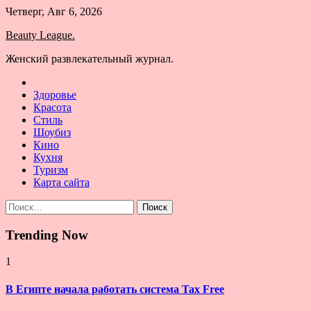
Skip
Четверг, Авг 6, 2026
to
Beauty League.
content
Женский развлекательный журнал.
Здоровье
Красота
Стиль
Шоубиз
Кино
Кухня
Туризм
Карта сайта
Найти:
Trending Now
1
В Египте начала работать система Tax Free