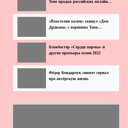
Топе продаж российских онлайн-
кинотеатров от «Фильм Про»
«Властелин колец» скинул «Дом
Дракона» с вершины Топа
популярности сериалов онлайн от
«Фильм Про»
Блокбастер «Сердце пармы» и
другие премьеры осени 2022
Фёдор Бондарчук снимет сериал
про актёрскую жизнь