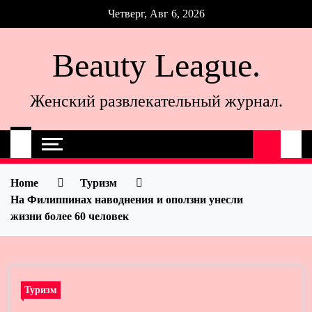
Skip
Четверг, Авг 6, 2026
to
content
Beauty League.
Женский развлекательный журнал.
Home
Туризм
На Филиппинах наводнения и оползни унесли
жизни более 60 человек
Туризм