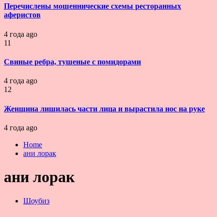
Перечислены мошеннические схемы ресторанных
аферистов
4 года ago
11
Свиные ребра, тушеные с помидорами
4 года ago
12
Женщина лишилась части лица и вырастила нос на руке
4 года ago
Home
ани лорак
ани лорак
Шоубиз