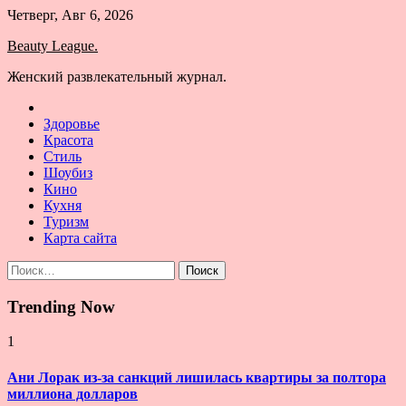
Skip
Четверг, Авг 6, 2026
to
Beauty League.
content
Женский развлекательный журнал.
Здоровье
Красота
Стиль
Шоубиз
Кино
Кухня
Туризм
Карта сайта
Найти:
Trending Now
1
Ани Лорак из-за санкций лишилась квартиры за полтора
миллиона долларов