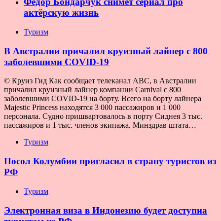
Фёдор Бондарчук снимет сериал про
актёрскую жизнь
Туризм
В Австралии причалил круизный лайнер с 800
заболевшими COVID-19
© Круиз Гид Как сообщает телеканал ABC, в Австралии
причалил круизный лайнер компании Carnival с 800
заболевшими COVID-19 на борту. Всего на борту лайнера
Majestic Princess находятся 3 000 пассажиров и 1 000
персонала. Судно пришвартовалось в порту Сиднея 3 тыс.
пассажиров и 1 тыс. членов экипажа. Минздрав штата…
Туризм
Посол Колумбии пригласил в страну туристов из
РФ
Туризм
Электронная виза в Индонезию будет доступна