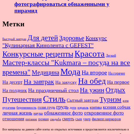
фотографироваться обнаженными у
пирамид
Метки
Для детей
Здоровье
Конкурс
Быстрый завтрак
"Кулинарная Кинолента с GEFEST"
Красота
Конкурсные рецепты
Легкий
Мастер-классы "Kukmara – посуда на все
Мода
времена"
Медицина
На второе
На горячее
На обед
На завтрак
На первое
На десерт
На закуску
Отдых
На ужин
На праздничный стол
На полдник
Стиль
Путешествия
Туризм
Сытный завтрак
алла
грудь
ксения собчак
голая грудь
критика
пугачева
беременность
дети
израиль
личная жизнь
обнаженное фото
откровенное фото
наука
отношения
смерть
роман
сын
умер
филипп киркоров
питание
свадьба
Все материалы на данном сайте взяты из открытых источников и предоставляются исключительно в