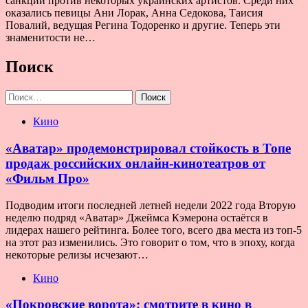
санкции против некоторых украинских артистов. Среди них
оказались певицы Ани Лорак, Анна Седокова, Таисия
Повалий, ведущая Регина Тодоренко и другие. Теперь эти
знаменитости не…
Поиск
Найти:
Кино
«Аватар» продемонстрировал стойкость в Топе
продаж российских онлайн-кинотеатров от
«Фильм Про»
Подводим итоги последней летней недели 2022 года Вторую
неделю подряд «Аватар» Джеймса Кэмерона остаётся в
лидерах нашего рейтинга. Более того, всего два места из топ-5
на этот раз изменились. Это говорит о том, что в эпоху, когда
некоторые релизы исчезают…
Кино
«Покровские ворота»: смотрите в кино в