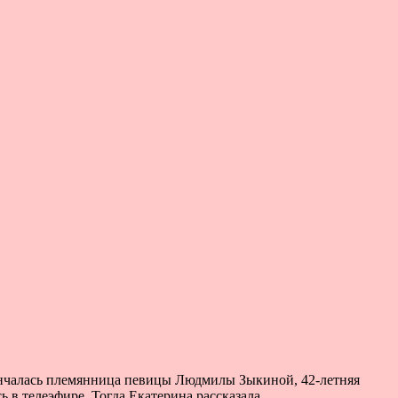
нчалась племянница певицы Людмилы Зыкиной, 42-летняя
ь в телеэфире. Тогда Екатерина рассказала,…