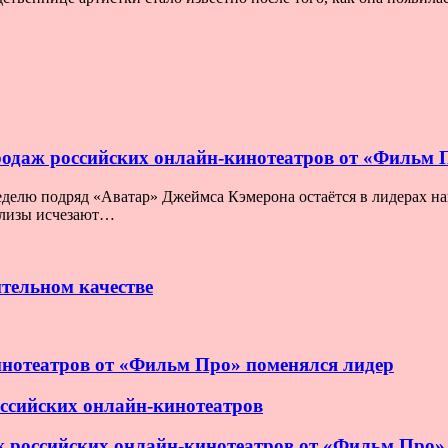
родаж российских онлайн-кинотеатров от «Фильм 
елю подряд «Аватар» Джеймса Кэмерона остаётся в лидерах нашег
релизы исчезают…
тельном качестве
инотеатров от «Фильм Про» поменялся лидер
ссийских онлайн-кинотеатров
аж российских онлайн-кинотеатров от «Фильм Про»