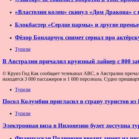
«Властелин колец» скинул «Дом Дракона» с
Блокбастер «Сердце пармы» и другие премье
Фёдор Бондарчук снимет сериал про актёрс
Туризм
В Австралии причалил круизный лайнер с 800 
© Круиз Гид Как сообщает телеканал ABC, в Австралии причали
находятся 3 000 пассажиров и 1 000 персонала. Судно пришвар
Туризм
Посол Колумбии пригласил в страну туристов из
Туризм
Электронная виза в Индонезию будет доступна т
Французская Полинезия вводит лимит на чис