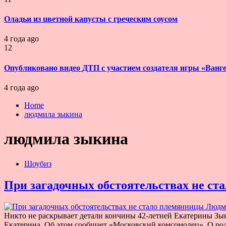
Оладьи из цветной капусты с греческим соусом
4 года ago
12
Опубликовано видео ДТП с участием создателя игры «Ванг
4 года ago
Home
людмила зыкина
людмила зыкина
Шоубиз
При загадочных обстоятельствах не 
Никто не раскрывает детали кончины 42-летней Екатерины З
Екатерина. Об этом сообщает «Московский комсомолец». О родс