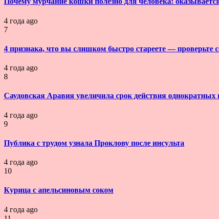
Почему мурчание кошки полезно для человека: оказывается
4 года ago
7
4 признака, что вы слишком быстро стареете — проверьте с
4 года ago
8
Саудовская Аравия увеличила срок действия однократных 
4 года ago
9
Публика с трудом узнала Проклову после инсульта
4 года ago
10
Курица с апельсиновым соком
4 года ago
11