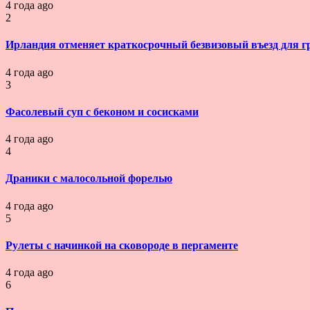
4 года ago
2
Ирландия отменяет краткосрочный безвизовый въезд для г
4 года ago
3
Фасолевый суп с беконом и сосисками
4 года ago
4
Драники с малосольной форелью
4 года ago
5
Рулеты с начинкой на сковороде в пергаменте
4 года ago
6