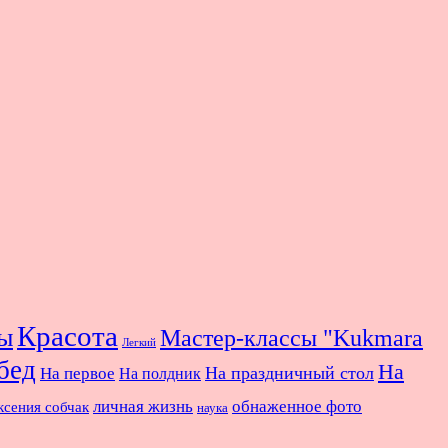
Красота
ы
Мастер-классы "Kukmara
Легкий
бед
На
На праздничный стол
На первое
На полдник
личная жизнь
обнаженное фото
ксения собчак
наука