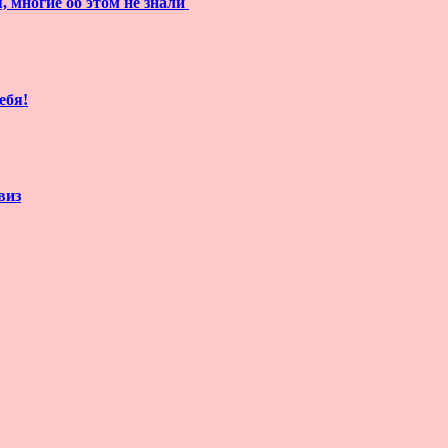
, многие об этом не знали
ебя!
виз