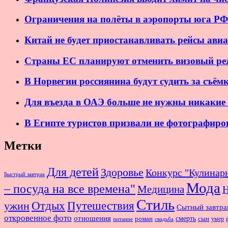
Ограничения на полёты в аэропорты юга Р
Китай не будет приостанавливать рейсы ав
Страны ЕС планируют отменить визовый ре
В Норвегии россиянина будут судить за съёмк
Для въезда в ОАЭ больше не нужны никакие
В Египте туристов призвали не фотографир
Метки
Для детей
Здоровье
Конкурс "Кулинар
Быстрый завтрак
Мода
– посуда на все времена"
Медицина
Н
Стиль
Отдых
Путешествия
ужин
Сытный завтра
откровенное фото
отношения
смерть
роман
сын
умер
питание
свадьба