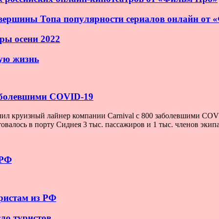
 вершины Топа популярности сериалов онлайн от
ры осени 2022
кую жизнь
заболевшими COVID-19
л круизный лайнер компании Carnival с 800 заболевшими COVID-1
товалось в порту Сиднея 3 тыс. пассажиров и 1 тыс. членов эк
 РФ
уристам из РФ
ло туристов