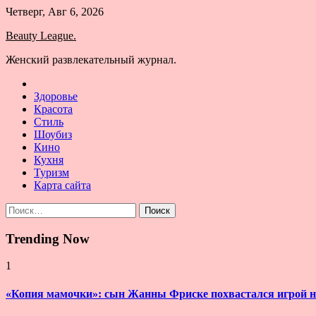
Skip
Четверг, Авг 6, 2026
to
Beauty League.
content
Женский развлекательный журнал.
Здоровье
Красота
Стиль
Шоубиз
Кино
Кухня
Туризм
Карта сайта
Найти:
Trending Now
1
«Копия мамочки»: сын Жанны Фриске похвастался игрой н