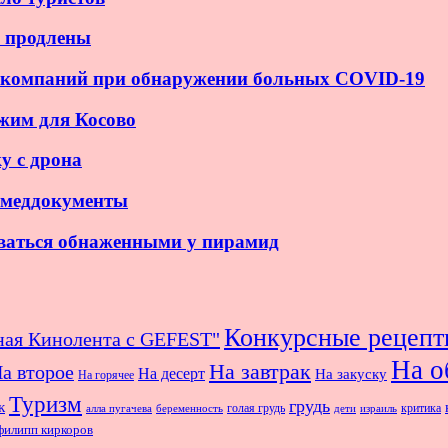
Ф продлены
иакомпаний при обнаружении больных COVID-19
жим для Косово
у с дрона
 меддокументы
оваться обнаженными у пирамид
Конкурсные рецепт
ная Кинолента с GEFEST"
На о
На завтрак
а второе
На десерт
На закуску
На горячее
Туризм
грудь
к
голая грудь
критика
алла пугачева
беременность
дети
израиль
филипп киркоров