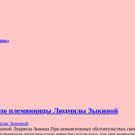
еры»
стало племянницы Людмилы Зыкиной
ыкиной Людмила Зыкина При невыясненных обстоятельствах ско
твеннице артистки стало известно после того, как она появилас